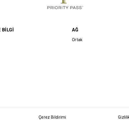
aat
fazla Unlimited konuk
 BILGI
AĞ
Ortak
Çerez Bildirimi
Gizlili