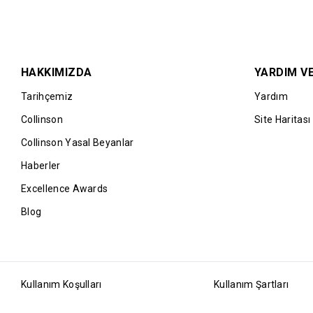
Maks. kalış süresi: 3 s
Kart sahibi başına en 
HAKKIMIZDA
YARDIM VE
Tarihçemiz
Yardım
Collinson
Site Haritası
Collinson Yasal Beyanlar
Haberler
Excellence Awards
Blog
Kullanım Koşulları
Kullanım Şartları