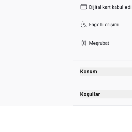
Sunday
Dijital kart kabul edil
Engelli erişimi
Meşrubat
Konum
Gidiş
Güvenlik kontrolünden
Koşullar
Pasaport kontrolünde
Sigara içmek yasak (el
Kat 1
Kıyafet zorunluluğu yo
Alkollü içecek ikramı ya