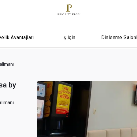
elik Avantajları
İş İçin
Dinlenme Salon
alimanı
sa by
alimanı