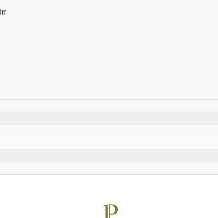
ir
 sonra
n sonra
ektronik sigara dahil)
k
lnızca şarap ile sınırlıdır.