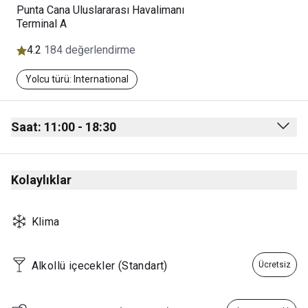
Punta Cana Uluslararası Havalimanı
Terminal A
4.2
184 değerlendirme
Yolcu türü: International
Saat: 11:00 - 18:30
Monday
11:00 - 18:30
Kolaylıklar
Tuesday
11:00 - 18:30
Wednesday
11:00 - 18:30
Klima
Thursday
11:00 - 18:30
Friday
11:00 - 18:30
Alkollü içecekler (Standart)
Ücretsiz
Saturday
11:00 - 18:30
Sunday
11:00 - 18:30