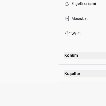
Engelli erişimi
Sunday
Meşrubat
Wi-Fi
Konum
Koşullar
Maks. kalış süresi: 3 s
Kart sahibi başına en 