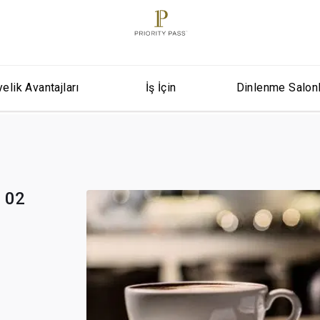
elik Avantajları
İş İçin
Dinlenme Salon
e 02