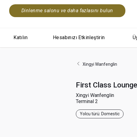
Dinlenme salonu ve daha fazlasını bulun
Katılın
Hesabınızı Etkinleştirin
Üy
Xingyi Wanfenglin
First Class Loung
Xingyi Wanfenglin
Terminal 2
Yolcu türü: Domestic