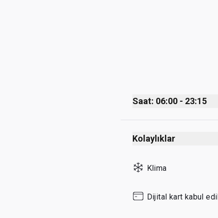
Saat: 06:00 - 23:15
Monday
Kolaylıklar
Tuesday
Wednesday
Klima
Thursday
Friday
Dijital kart kabul edil
Saturday