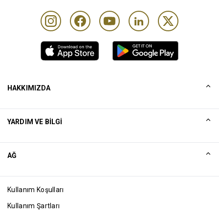
HAKKIMIZDA
Tarihçemiz
YARDIM VE BILGI
Collinson
Collinson Yasal Beyanlar
Yardım
AĞ
Haberler
Site Haritası
Excellence Awards
Ortak
Kullanım Koşulları
Blog
Kullanım Şartları