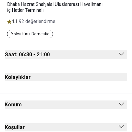
Dhaka Hazrat Shahjalal Uluslararası Havalimanı
İç Hatlar Terminali
4.1
92 değerlendirme
Yolcu türü: Domestic
Saat: 06:30 - 21:00
Monday
06:30 - 21:00
Kolaylıklar
Tuesday
06:30 - 21:00
Wednesday
06:30 - 21:00
Thursday
06:30 - 21:00
Konum
Friday
06:30 - 21:00
Saturday
06:30 - 21:00
Koşullar
Sunday
06:30 - 21:00