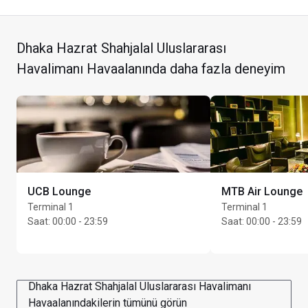
Dhaka Hazrat Shahjalal Uluslararası
Maks. kalış süresi: 3 saat
Havalimanı Havaalanında daha fazla deneyim
Kart sahibi başına en fazla Unlimited konuk
UCB Lounge
MTB Air Lounge
Terminal 1
Terminal 1
Saat
:
00:00 - 23:59
Saat
:
00:00 - 23:59
Dhaka Hazrat Shahjalal Uluslararası Havalimanı
Havaalanındakilerin tümünü görün