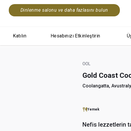
Dinlenme salonu ve daha fazlasını bulun
Katılın
Hesabınızı Etkinleştirin
Üy
OOL
Gold Coast Co
Coolangatta, Avustral
Yemek
Nefis lezzetlerin t