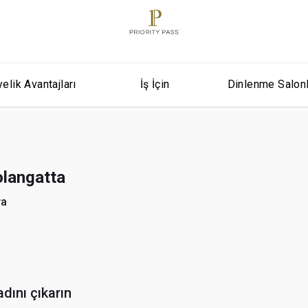
elik Avantajları
İş İçin
Dinlenme Salon
olangatta
ya
adını çıkarın