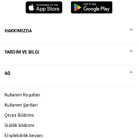
HAKKIMIZDA
Tarihçemiz
YARDIM VE BILGI
Collinson
Collinson Yasal Beyanlar
Yardım
AĞ
Haberler
Site Haritası
Excellence Awards
Ortak
Kullanım Koşulları
Blog
Kullanım Şartları
Çerez Bildirimi
Gizlilik bildirimi
Erişilebilirlik beyanı