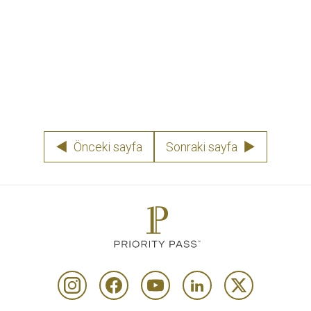
Daha fazla bilgi edinin
▶
◀
Önceki sayfa
Sonraki sayfa
▶