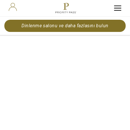
Dinlenme salonu ve daha fazlasını bulun
A New York
City Break in
Spring