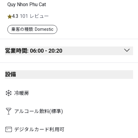
Quy Nhon Phu Cat
4.3
101 レビュー
乗客の種類: Domestic
営業時間: 06:00 - 20:20
Monday
06:00 - 20:20
設備
Tuesday
06:00 - 20:20
Wednesday
06:00 - 20:20
冷暖房
Thursday
06:00 - 20:20
Friday
06:00 - 20:20
アルコール飲料(標準)
Saturday
06:00 - 20:20
デジタルカード利用可
Sunday
06:00 - 20:20