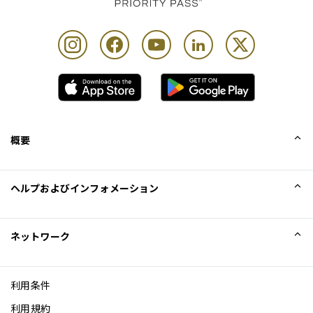
カード保持者1名様につき最大Unlimited名様まで
概要
会社概要
ヘルプおよびインフォメーション
Collinson
Collinson法的記述
ヘルプ
ネットワーク
ニュース
サイトマップ
Excellence Awards
アフィリエイト
利用条件
ブログ
利用規約