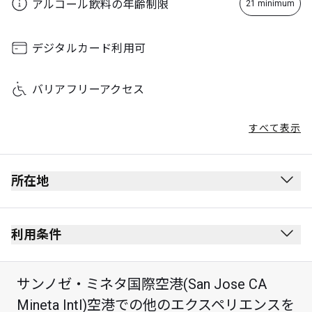
アルコール飲料の年齢制限
21 minimum
デジタルカード利用可
バリアフリーアクセス
すべて表示
所在地
出発ロビー
保安検査を受けた後にあります。
利用条件
出入国審査を受けた後にあります。
禁煙(電子タバコを含む)
3rdレベル
サンノゼ・ミネタ国際空港(San Jose CA
服装規定なし
ゲート15の向かい側にあります。
Mineta Intl)空港での他のエクスペリエンスを
出発予定時刻の3時間前から入室可能です。