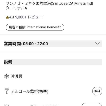
サンノゼ・ミネタ国際空港(San Jose CA Mineta Intl)
ターミナルA
4.3
9,000+ レビュー
乗客の種類: International, Domestic
営業時間: 05:00 - 22:00
Monday
05:00 - 22:00
設備
Tuesday
05:00 - 22:00
Wednesday
05:00 - 22:00
冷暖房
Thursday
05:00 - 22:00
Friday
05:00 - 22:00
アルコール飲料(標準)
無料
Saturday
05:00 - 22:00
Sunday
05:00 - 22:00