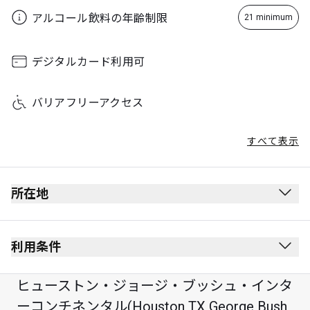
Sunday
06:00 - 21:00
アルコール飲料の年齢制限
21 minimum
注意
:
デジタルカード利用可
毎日のピーク時間帯
12:00
-
18:00
ピーク時には入室制限の可能性あり
バリアフリーアクセス
すべて表示
所在地
出発ロビー
保安検査を受けた後にあります。
利用条件
出入国審査を受けた後にあります。
禁煙(電子タバコを含む)
ヒューストン・ジョージ・ブッシュ・インタ
ゲートD16の近くにあります。
服装規定なし
ーコンチネンタル(Houston TX George Bush