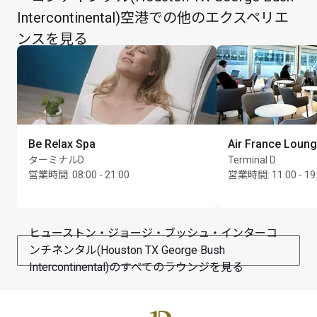
お子様は大人の同伴が必要です。
Intercontinental)空港での他のエクスペリエ
営業時間はフライトスケジュールに応じて変更される
ンスを見る
場合があります。
ピーク時には、スペースの制約上およびラウンジの利
用状況により、入室制限が行われる場合があります。ラ
ウンジでは、空港や航空会社のポリシーを遵守しなが
ら、できるだけ多くのお客様にご利用いただけるよう
努めております。ご理解とご協力のほど、よろしくお
Be Relax Spa
Air France Loun
願い申し上げます。
ターミナルD
Terminal D
営業時間
:
08:00 - 21:00
営業時間
:
11:00 - 19
市内通話のみ無料でご利用いただけます。
最大滞在可能時間：3時間
ヒューストン・ジョージ・ブッシュ・インターコ
ンチネンタル(Houston TX George Bush
Intercontinental)のすべてのラウンジを見る