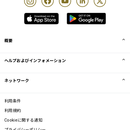
概要
会社概要
ヘルプおよびインフォメーション
Collinson
Collinson法的記述
ヘルプ
ネットワーク
ニュース
サイトマップ
Excellence Awards
アフィリエイト
利用条件
ブログ
利用規約
Cookieに関する通知
プライバシーポリシー