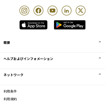
カード保持者1名様につき最大Unlimited名様まで
概要
会社概要
ヘルプおよびインフォメーション
Collinson
Collinson法的記述
ヘルプ
ネットワーク
ニュース
サイトマップ
Excellence Awards
アフィリエイト
利用条件
ブログ
利用規約