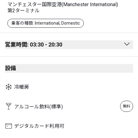
マンチェスター国際空港(Manchester International)
第2ターミナル
乗客の種類: International, Domestic
営業時間: 03:30 - 20:30
Monday
03:30 - 20:30
設備
Tuesday
03:30 - 18:30
Wednesday
03:30 - 19:00
冷暖房
Thursday
03:30 - 18:30
Friday
03:30 - 20:30
アルコール飲料(標準)
無料
Saturday
03:30 - 16:30
Sunday
03:30 - 20:30
デジタルカード利用可