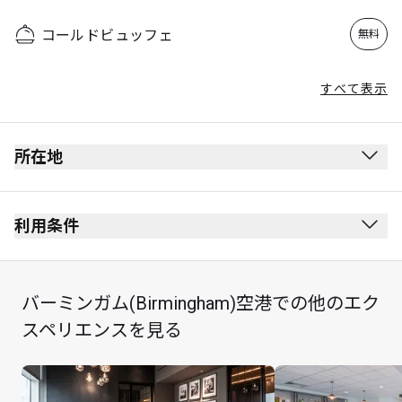
コールドビュッフェ
無料
すべて表示
所在地
出発ロビー
保安検査を受けた後にあります。
利用条件
出入国審査を受けた後にあります。
禁煙(電子タバコを含む)
免税店の先にあります。
服装規定： スマートカジュアル
バーミンガム(Birmingham)空港での他のエク
ラウンジの入口はすぐ正面、WHSmithとJD Sportsの間
シャンパンは別途料金を頂戴します。
スペリエンスを見る
にあります。
最大滞在可能時間：3時間
カード保持者1名様につき最大Unlimited名様まで