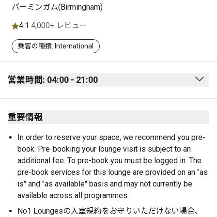
バーミンガム(Birmingham)
4.1
4,000+ レビュー
乗客の種類: International
営業時間: 04:00 - 21:00
Monday
04:00 - 21:00
重要情報
Tuesday
04:00 - 21:00
Wednesday
04:00 - 21:00
In order to reserve your space, we recommend you pre-
book. Pre-booking your lounge visit is subject to an 
Thursday
04:00 - 21:00
additional fee. To pre-book you must be logged in. The 
Friday
04:00 - 21:00
pre-book services for this lounge are provided on an "as 
is" and "as available" basis and may not currently be 
Saturday
04:00 - 21:00
available across all programmes.
Sunday
04:00 - 21:00
No1 Loungesの入室規約をお守りいただけない場合、