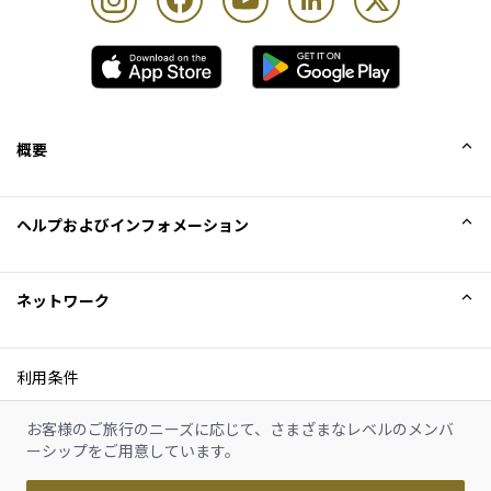
概要
会社概要
ヘルプおよびインフォメーション
Collinson
Collinson法的記述
ヘルプ
ネットワーク
ニュース
サイトマップ
Excellence Awards
アフィリエイト
利用条件
ブログ
利用規約
お客様のご旅行のニーズに応じて、さまざまなレベルのメンバ
Cookieに関する通知
ーシップをご用意しています。
プライバシーポリシー