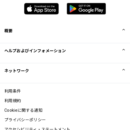
概要
会社概要
ヘルプおよびインフォメーション
Collinson
Collinson法的記述
ヘルプ
ネットワーク
ニュース
サイトマップ
Excellence Awards
アフィリエイト
利用条件
ブログ
利用規約
Cookieに関する通知
プライバシーポリシー
アクセシビリティ・ステートメント