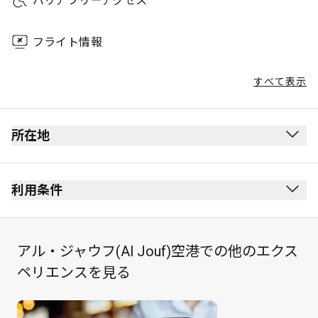
バリアフリーアクセス
フライト情報
すべて表示
所在地
出発ロビー
保安検査を受けた後にあります。
利用条件
出入国審査を受けた後にあります。
禁煙(電子タバコを含む)
ゲートの向かいにあるエレベーターをご利用くださ
服装規定なし
アル・ジャウフ(Al Jouf)空港での他のエクス
い。ラウンジの受付に直結しています。
国際線をご利用のお客様のみご利用いただけます。
ペリエンスを見る
最長3時間まで滞在可能です。
市内通話のみ無料でご利用いただけます。