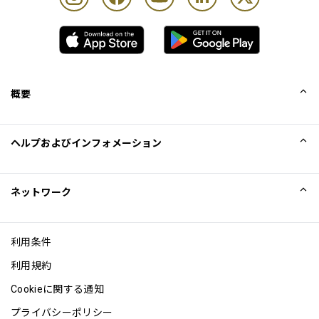
概要
会社概要
ヘルプおよびインフォメーション
Collinson
Collinson法的記述
ヘルプ
ネットワーク
ニュース
サイトマップ
Excellence Awards
アフィリエイト
利用条件
ブログ
利用規約
Cookieに関する通知
プライバシーポリシー