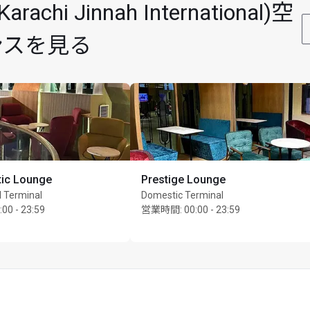
 Jinnah International)空
最大Unlimited名様まで
ンスを見る
tic Lounge
Prestige Lounge
l Terminal
Domestic Terminal
:00 - 23:59
営業時間
:
00:00 - 23:59