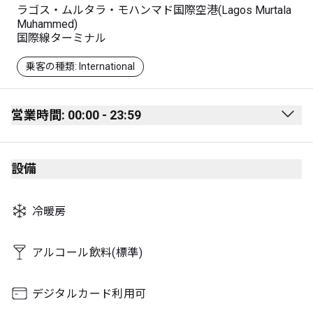
ラゴス・ムルタラ・モハンマド国際空港(Lagos Murtala
Muhammed)
国際線ターミナル
乗客の種類: International
営業時間: 00:00 - 23:59
Monday
00:00 - 23:59
設備
Tuesday
00:00 - 23:59
Wednesday
00:00 - 23:59
冷暖房
Thursday
00:00 - 23:59
Friday
00:00 - 23:59
アルコール飲料(標準)
Saturday
00:00 - 23:59
デジタルカード利用可
Sunday
00:00 - 23:59