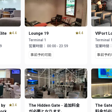
lite
4.4
Lounge 19
4.4
VIPort L
Terminal 1
Terminal 
59
営業時間：
00:00 - 23:59
営業時間
事前予約可能
事前予約
 by
3.4
The Hidden Gate - 追加料金
The Gate
work
が必要となります。
料金が必