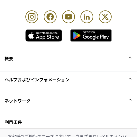
最大滞在可能時間：3時間
カード保持者1名様につき最大Unlimited名様まで
概要
会社概要
ヘルプおよびインフォメーション
Collinson
Collinson法的記述
ヘルプ
ネットワーク
ニュース
サイトマップ
Excellence Awards
アフィリエイト
利用条件
ブログ
利用規約
お客様のご旅行のニーズに応じて、さまざまなレベルのメンバ