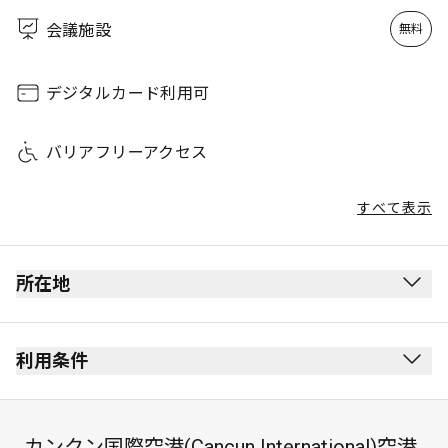
Sunday
00:00 - 23:59
会議施設
無料
デジタルカード利用可
バリアフリーアクセス
すべて表示
所在地
利用条件
カンクン国際空港(Cancun International)空港