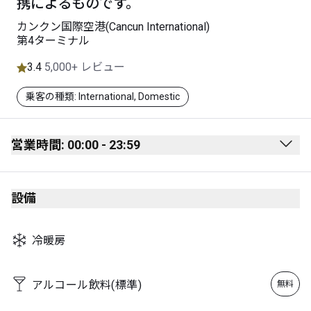
携によるものです。
カンクン国際空港(Cancun International)
第4ターミナル
3.4
5,000+ レビュー
乗客の種類: International, Domestic
営業時間: 00:00 - 23:59
Monday
00:00 - 23:59
設備
Tuesday
00:00 - 23:59
Wednesday
00:00 - 23:59
冷暖房
Thursday
00:00 - 23:59
Friday
00:00 - 23:59
アルコール飲料(標準)
無料
Saturday
00:00 - 23:59