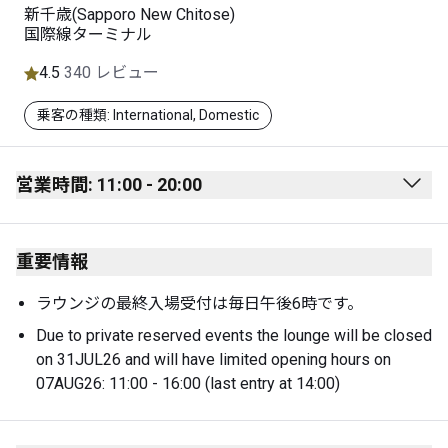
新千歳(Sapporo New Chitose)
国際線ターミナル
4.5
340 レビュー
乗客の種類: International, Domestic
営業時間: 11:00 - 20:00
Monday
11:00 - 20:00
重要情報
Tuesday
11:00 - 20:00
Wednesday
11:00 - 20:00
ラウンジの最終入場受付は毎日午後6時です。
Due to private reserved events the lounge will be closed 
Thursday
11:00 - 20:00
on 31JUL26 and will have limited opening hours on 
Friday
11:00 - 20:00
07AUG26: 11:00 - 16:00 (last entry at 14:00)
Saturday
11:00 - 20:00
Sunday
11:00 - 20:00