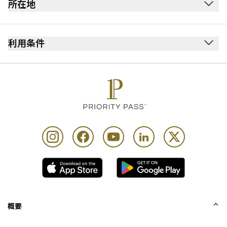
所在地
出発ロビー
保安検査を受ける前にあります。
利用条件
4th階
禁煙(電子タバコを含む)
The lounge is located next to the international flight 
服装規定なし
immigration gate area
お子様は大人の同伴が必要です。
カード保持者1名様につき同伴者2名様までご利用いた
だけます。また該当する料金が発生します。
スペースの制約上、入室制限が行われる場合がありま
す。
カード保持者様および同伴者様がラウンジをご利用に
なるには、出発が確定した当日のフライトの搭乗券を
ご提示ください。
概要
セットメニュー1つ、ソフトドリンクおよび大人1名様
あたり1杯のアルコール飲料を無料でお楽しみいただけ