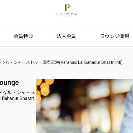
会員特典
法人会員
ラウンジ情報
ーストリー国際空港(Varanasi Lal Bahadur Shastri Intl)
Lounge
ドゥル・シャース
ahadur Shastri