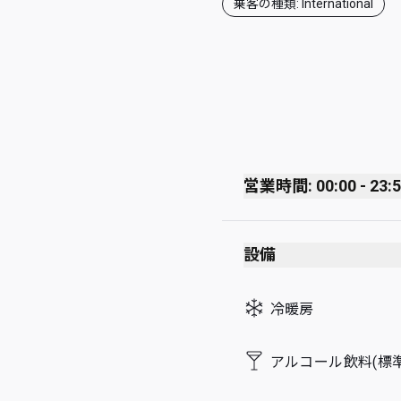
乗客の種類: International
営業時間: 00:00 - 23:
Monday
設備
Tuesday
Wednesday
冷暖房
Thursday
Friday
アルコール飲料(標準
Saturday