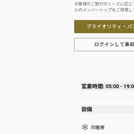
お客様のご旅行のニーズに応じ
ルのメンバーシップをご用意し
プライオリティ・パ
ログインして事
営業時間: 05:00 - 19:
Monday
設備
Tuesday
Wednesday
冷暖房
Thursday