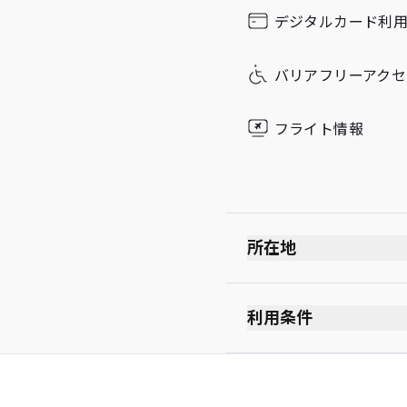
Sunday
デジタルカード利
バリアフリーアクセ
フライト情報
所在地
出発ロビー
保安検査を受けた後
利用条件
出入国審査を受けた
禁煙(電子タバコを含む
免税店の先にありま
服装規定なし
Level 1の標識に従