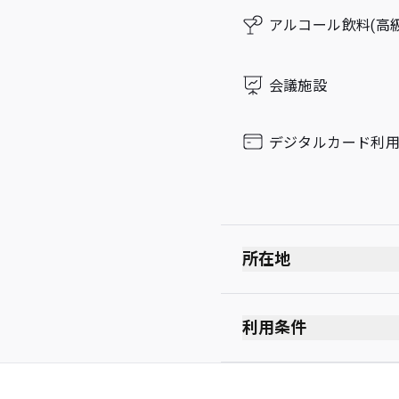
アルコール飲料(高
会議施設
デジタルカード利
所在地
出発ロビー
保安検査を受けた後
利用条件
出入国審査を受けた
禁煙(電子タバコを含む
1s5階
服装規定なし