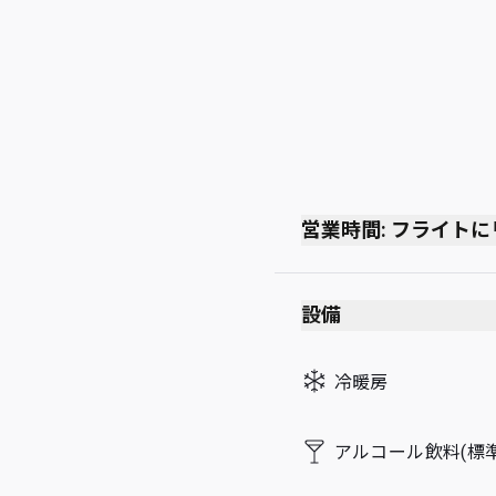
営業時間: フライト
始発便の2時間前～最
設備
冷暖房
アルコール飲料(標準