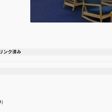
にリンク済み
終便
)