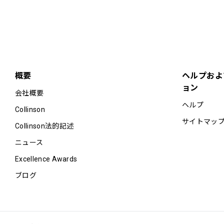
ラウンジは「Aviett
入室制限が行われる
同伴者様はお1人様
会議設備は、空き状
カード保持者1名様に
概要
ヘルプおよ
ョン
会社概要
ヘルプ
Collinson
サイトマッ
Collinson法的記述
ニュース
Excellence Awards
ブログ