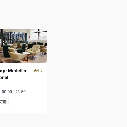
ge Medellin
4.3
onal
：
00:00 - 23:59
可能