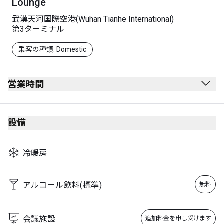
Lounge
武漢天河国際空港(Wuhan Tianhe International)
第3ターミナル
乗客の種類: Domestic
営業時間
午前6時～中国南方航空の最終便
注意：営業時間は、中国南方航空のフライトスケジュール
設備
に応じて変更される場合があります。
冷暖房
アルコール飲料(標準)
無料
会議施設
追加料金を申し受けます