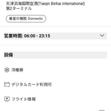
天津浜海国際空港(Tianjin Binhai International)
第2ターミナル
乗客の種類: Domestic
営業時間: 06:00 - 23:15
Monday
06:00 - 23:10
設備
Tuesday
06:00 - 23:15
Wednesday
06:00 - 23:10
冷暖房
Thursday
06:00 - 23:15
Friday
06:00 - 23:10
デジタルカード利用可
Saturday
06:00 - 23:15
フライト情報
Sunday
06:00 - 23:10