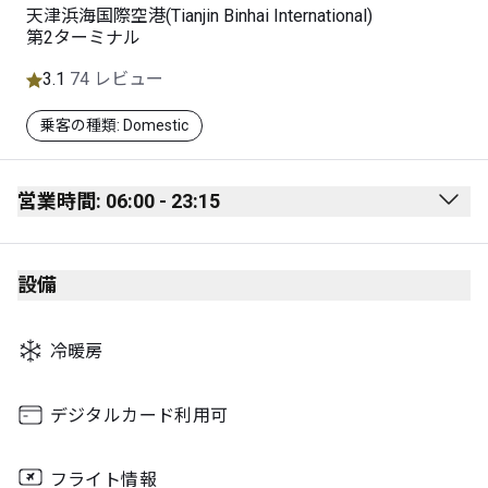
天津浜海国際空港(Tianjin Binhai International)
第2ターミナル
3.1
74 レビュー
乗客の種類: Domestic
営業時間: 06:00 - 23:15
Monday
06:00 - 23:10
設備
Tuesday
06:00 - 23:15
Wednesday
06:00 - 23:10
冷暖房
Thursday
06:00 - 23:15
Friday
06:00 - 23:10
デジタルカード利用可
Saturday
06:00 - 23:15
フライト情報
Sunday
06:00 - 23:10