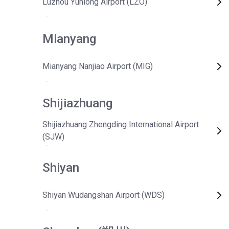
Luzhou Yunlong Airport (LZO)
Mianyang
Mianyang Nanjiao Airport (MIG)
Shijiazhuang
Shijiazhuang Zhengding International Airport
(SJW)
Shiyan
Shiyan Wudangshan Airport (WDS)