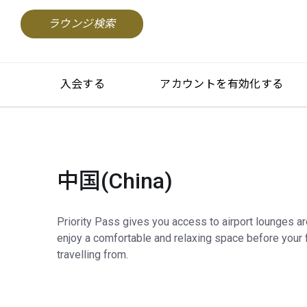
ラウンジ検索
入会する
アカウントを有効化する
中国(China)
Priority Pass gives you access to airport lounges a
enjoy a comfortable and relaxing space before your f
travelling from.