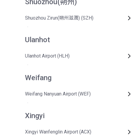
Shuozhou(朔州)
Shuozhou Zirun(朔州滋潤) (SZH)
Ulanhot
Ulanhot Airport (HLH)
Weifang
Weifang Nanyuan Airport (WEF)
Xingyi
Xingyi Wanfenglin Airport (ACX)