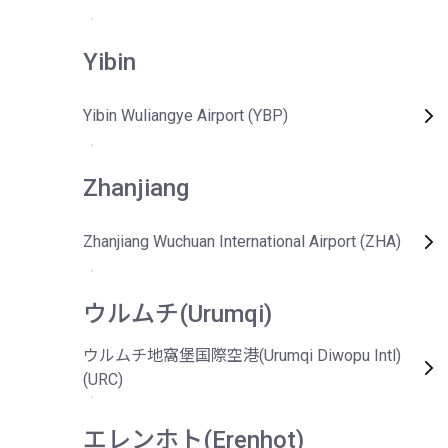
Yibin
Yibin Wuliangye Airport (YBP)
Zhanjiang
Zhanjiang Wuchuan International Airport (ZHA)
ウルムチ(Urumqi)
ウルムチ地窩堡国際空港(Urumqi Diwopu Intl)
(URC)
エレンホト(Erenhot)