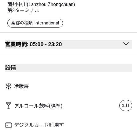
蘭州中川(Lanzhou Zhongchuan)
第3ターミナル
乗客の種類: International
営業時間: 05:00 - 23:20
Monday
05:00 - 23:10
設備
Tuesday
05:00 - 23:20
Wednesday
05:00 - 23:10
冷暖房
Thursday
05:00 - 23:20
Friday
05:00 - 23:10
アルコール飲料(標準)
無料
Saturday
05:00 - 23:20
Sunday
05:00 - 23:10
デジタルカード利用可