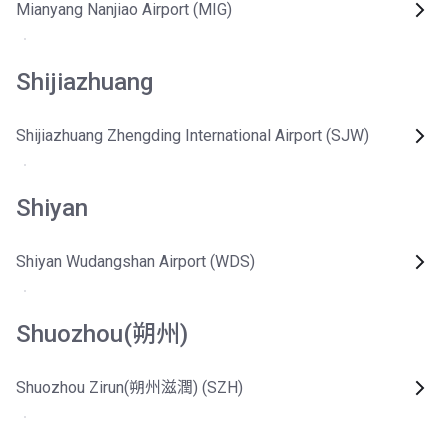
Mianyang Nanjiao Airport (MIG)
Shijiazhuang
Shijiazhuang Zhengding International Airport (SJW)
Shiyan
Shiyan Wudangshan Airport (WDS)
Shuozhou(朔州)
Shuozhou Zirun(朔州滋潤) (SZH)