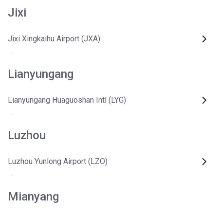
Jixi
Jixi Xingkaihu Airport (JXA)
Lianyungang
Lianyungang Huaguoshan Intl (LYG)
Luzhou
Luzhou Yunlong Airport (LZO)
Mianyang