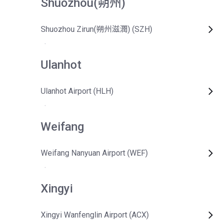
Shuozhou(朔州)
Shuozhou Zirun(朔州滋潤) (SZH)
Ulanhot
Ulanhot Airport (HLH)
Weifang
Weifang Nanyuan Airport (WEF)
Xingyi
Xingyi Wanfenglin Airport (ACX)