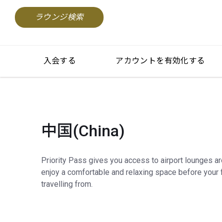
ラウンジ検索
入会する
アカウントを有効化する
中国(China)
Priority Pass gives you access to airport lounges a
enjoy a comfortable and relaxing space before your f
travelling from.