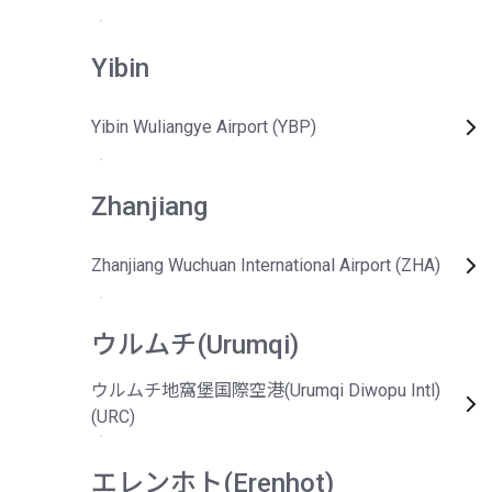
Yibin
Yibin Wuliangye Airport (YBP)
Zhanjiang
Zhanjiang Wuchuan International Airport (ZHA)
ウルムチ(Urumqi)
ウルムチ地窩堡国際空港(Urumqi Diwopu Intl)
(URC)
エレンホト(Erenhot)