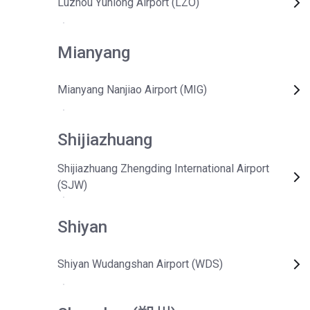
Luzhou Yunlong Airport (LZO)
Mianyang
Mianyang Nanjiao Airport (MIG)
Shijiazhuang
Shijiazhuang Zhengding International Airport
(SJW)
Shiyan
Shiyan Wudangshan Airport (WDS)