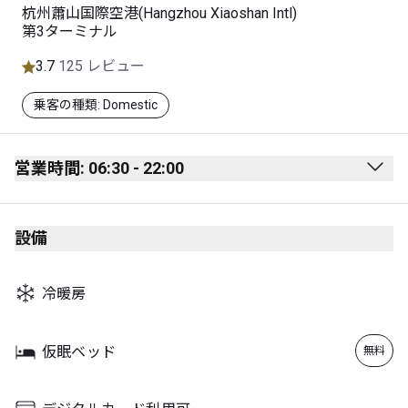
杭州蕭山国際空港(Hangzhou Xiaoshan Intl)
第3ターミナル
3.7
125 レビュー
乗客の種類: Domestic
営業時間: 06:30 - 22:00
Monday
06:30 - 22:00
設備
Tuesday
06:30 - 22:00
Wednesday
06:30 - 22:00
冷暖房
Thursday
06:30 - 22:00
Friday
06:30 - 22:00
仮眠ベッド
無料
Saturday
06:30 - 22:00
Sunday
06:30 - 22:00