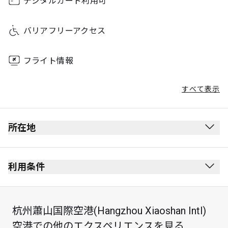
デジタルカード利用可
バリアフリーアクセス
フライト情報
すべて表示
所在地
出発ロビー
保安検査を受けた後にあります。
利用条件
出入国審査を受けた後にあります。
禁煙(電子タバコを含む)
4th階
服装規定なし
杭州蕭山国際空港(Hangzhou Xiaoshan Intl)
ゲートB23の近くにあります。
最大滞在可能時間：2時間
空港での他のエクスペリエンスを見る