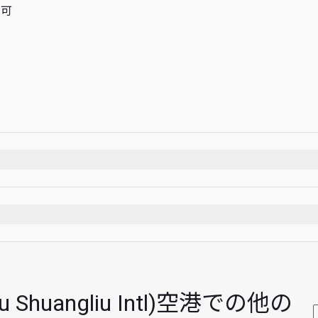
用可
huangliu Intl)空港での他の