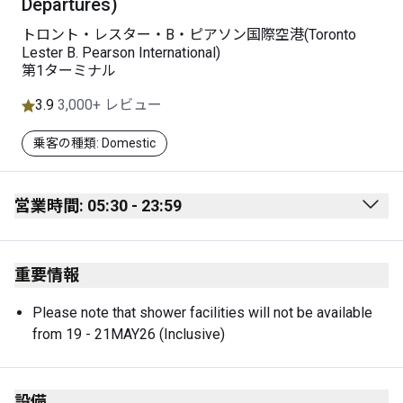
Departures)
トロント・レスター・B・ピアソン国際空港(Toronto
Lester B. Pearson International)
第1ターミナル
3.9
3,000+ レビュー
乗客の種類: Domestic
営業時間: 05:30 - 23:59
Monday
05:30 - 23:59
重要情報
Tuesday
05:30 - 23:59
Wednesday
05:30 - 23:59
Please note that shower facilities will not be available 
from 19 - 21MAY26 (Inclusive)
Thursday
05:30 - 23:59
Friday
05:30 - 23:59
設備