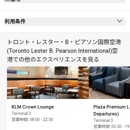
出発ロビー
保安検査を受けた後にあります。
利用条件
出入国審査を受けた後にあります。
禁煙(電子タバコを含む)
レベル3
トロント・レスター・B・ピアソン国際空港
服装規定なし
第1ターミナルから国内線でご出発のお客様のみ、
(Toronto Lester B. Pearson International)空
最大滞在可能時間：2時間
セキュリティゲートD20を通過した後、右折します。
港での他のエクスペリエンスを見る
米国行きの便または国際線でご出発のお客様は、この
ラウンジをご利用になれません。
KLM Crown Lounge
Plaza Premium 
Terminal 3
Departures)
営業時間
:
08:00 - 22:30
Terminal 3
営業時間
:
05:30 - 19