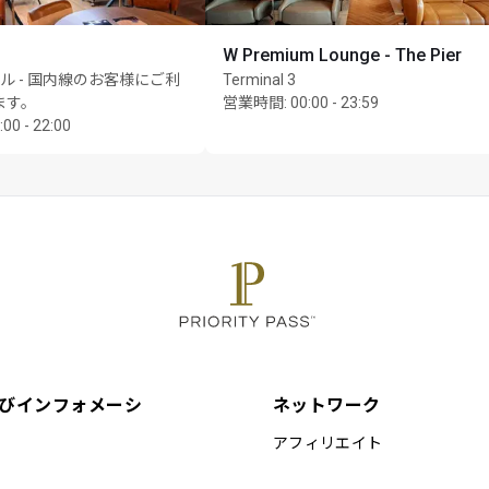
le & cannot be exchanged for cash substitute or refund if the fina
W Premium Lounge - The Pier
ble for the balance if total final bill exceeds US$28 per person. 
ル - 国内線のお客様にご利
Terminal 3
s gratuity
ます。
営業時間
:
00:00 - 23:59
:00 - 22:00
estaurant may exceed their capacity at certain times of the day & 
ion
Affiliated Companies shall not be liable should the offer value be
ent. Customers who pay for lounge and guest visits are advised 
r to accessing the offer
d as an alternative to a lounge visit and other airport experiences
gle airport trip may result in charges from your benefit provider
最大Unlimited名様まで
びインフォメーシ
ネットワーク
アフィリエイト