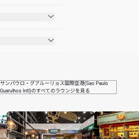
サンパウロ・グアルーリョス国際空港(Sao Paulo
US$28 deduction 
Guarulhos Intl)のすべてのラウンジを見る
 for which the Cardholder 
e US$56 off their bill 
 per visit per Cardholder 
ers must present a valid 