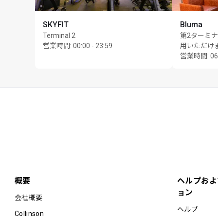
US$28 is non-transferab
US$28 per person
SKYFIT
Bluma
Cardholder is responsi
Terminal 2
第2ターミナ
cannot be used toward
営業時間
:
00:00 - 23:59
用いただけ
営業時間
:
06
Please note that the r
is at their sole discret
Priority Pass and its 
lounge visit entitlem
Conditions of Use prio
This location is offere
repeatedly within a sin
カード保持者1名様につき
概要
ヘルプおよ
ョン
会社概要
ヘルプ
Collinson