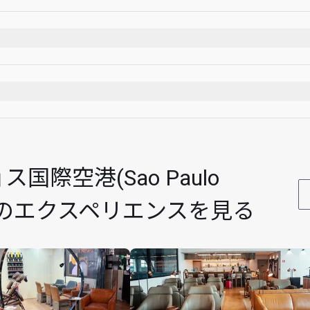
にあります。
後にあります。
)
あります。
が必要です。
際空港(Sao Paulo
eir lounge visit entitlement to receive US$28 off the bill. Each 
nge visit  within the Cardholder's existing lounge visit allocation
港での他のエクスペリエンスを見る
 be charged. E.g. if a Cardholder registers 1 Guest they will receiv
s 1 Cardholder visit + 1 Guest visit on their account. Only 1 Card
 point of registration
 the purchase of any meal and/or drinks. To be eligible, Cardhold
s with confirmed same day travel before placing an order