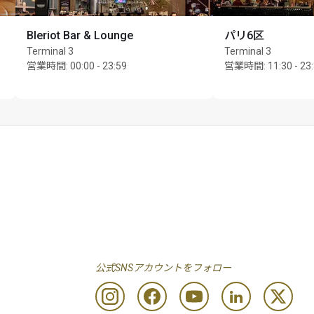
l bill is lower than 
Bleriot Bar & Lounge
パリ6区
Any remaining balance 
Terminal 3
Terminal 3
営業時間
:
00:00 - 23:59
営業時間
:
11:30 - 23
access to the restaurant 
 less than Customers 
to review programme 
. Using entitlements 
公式SNSアカウントをフォロー