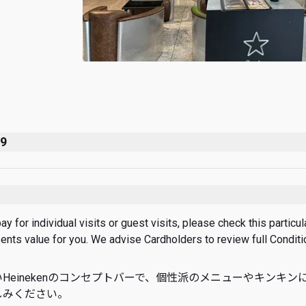
59
 for individual visits or guest visits, please check this particular
sents value for you. We advise Cardholders to review full Condit
Heinekenのコンセプトバーで、個性派のメニューやキンキ
しみください。