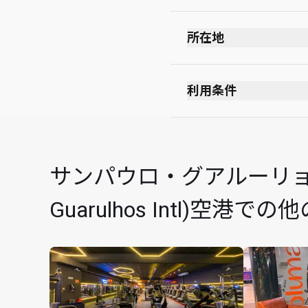
所在地
出発ロビー
保安検査を受けた後
利用条件
出入国審査を受けた
禁煙(電子タバコを含む
免税店の向かい側に
服装規定なし
お子様は大人の同伴
サンパウロ・グアルーリョス国
Cardholders can use th
represents a single lou
Guarulhos Intl)空
will, where applicable,
which will be charged a
will be accepted and at
The US$28 is valid for
Card and Boarding Pas