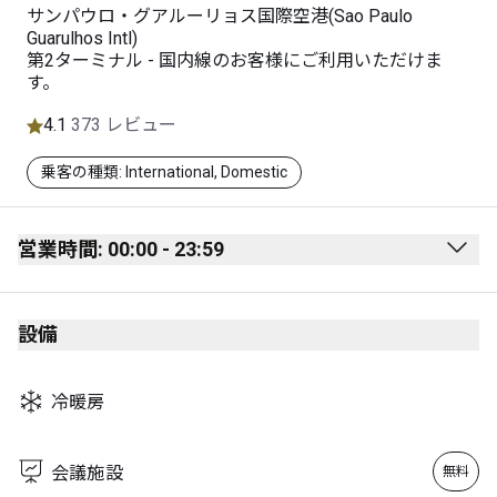
サンパウロ・グアルーリョス国際空港(Sao Paulo
Guarulhos Intl)
第2ターミナル - 国内線のお客様にご利用いただけま
す。
4.1
373 レビュー
乗客の種類: International, Domestic
営業時間: 00:00 - 23:59
Monday
00:00 - 23:59
設備
Tuesday
00:00 - 23:59
Wednesday
00:00 - 23:59
冷暖房
Thursday
00:00 - 23:59
Friday
00:00 - 23:59
会議施設
無料