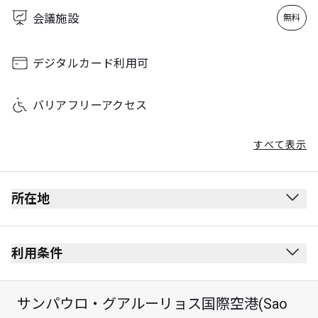
Sunday
00:00 - 23:59
会議施設
無料
デジタルカード利用可
バリアフリーアクセス
すべて表示
所在地
出発ロビー
保安検査を受けた後にあります。
利用条件
出入国審査を受けた後にあります。
Mezzanine階
サンパウロ・グアルーリョス国際空港(Sao
最大滞在可能時間：3時間