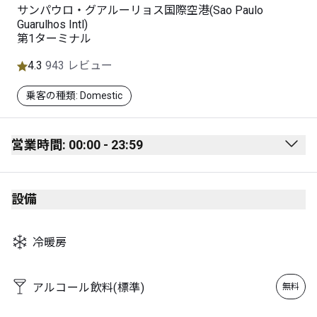
サンパウロ・グアルーリョス国際空港(Sao Paulo
Guarulhos Intl)
第1ターミナル
4.3
943 レビュー
乗客の種類: Domestic
営業時間: 00:00 - 23:59
Monday
00:00 - 23:59
設備
Tuesday
00:00 - 23:59
Wednesday
00:00 - 23:59
冷暖房
Thursday
00:00 - 23:59
Friday
00:00 - 23:59
アルコール飲料(標準)
無料
Saturday
00:00 - 23:59