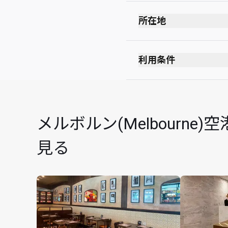
所在地
出発ロビー
保安検査を受けた後
利用条件
出入国審査を受けた
禁煙(電子タバコを含む
レベル1
服装規定： スマート
Aspire Lounge
出発予定時刻の3時間
メルボルン(Melbourn
カード保持者様は、
数と1名様20豪ドル
見る
ジ係員に直接お支払
カード保持者1名様につき