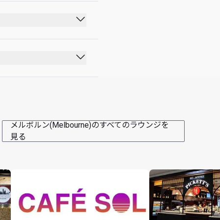
メルボルン(Melbourne)のすべてのラウンジを
備を通常のご利用可能回
見る
加料金は、入室時にラウン