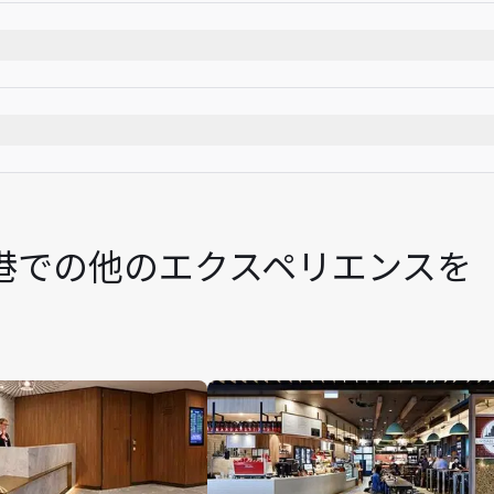
にあります。
後にあります。
)
カジュアル
の標識に従ってください。
前から入室可能です。
e)空港での他のエクスペリエンスを
高級銘柄のアルコール飲料、アラカルトメニュー、シャワー設
(AUD)の追加アップグレード料金にてご利用いただけます。追
いください。
最大Unlimited名様まで