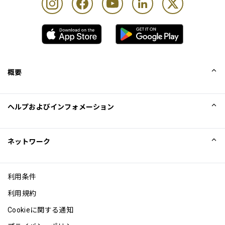
最大滞在可能時間：Unlimited時間
カード保持者1名様につき最大Unlimited名様まで
概要
会社概要
ヘルプおよびインフォメーション
Collinson
Collinson法的記述
ヘルプ
ネットワーク
ニュース
サイトマップ
Excellence Awards
アフィリエイト
利用条件
ブログ
利用規約
Cookieに関する通知