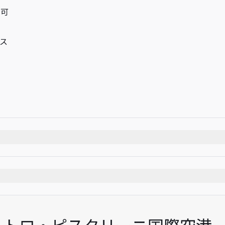
用可
ス
時間