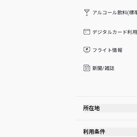
Friday
アルコール飲料(標準
Saturday
Sunday
デジタルカード利
フライト情報
新聞/雑誌
所在地
出発ロビー
保安検査を受ける前
利用条件