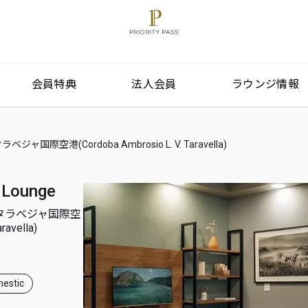
会員特典
法人会員
ラウンジ情報
空港(Cordoba Ambrosio L. V. Taravella)
 Lounge
タラベジャ国際空
ravella)
estic