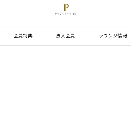
会員特典
法人会員
ラウンジ情報
 pass time bef