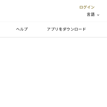
ログイン
言語
ヘルプ
アプリをダウンロード
閉じる X
ore take-off