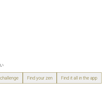
い
 challenge
Find your zen
Find it all in the app
rity and now
ting at the gate,