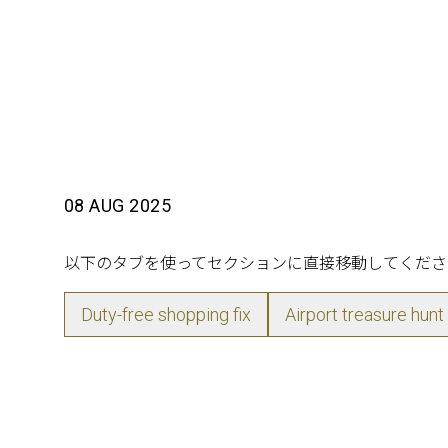
08 AUG 2025
以下のタブを使ってセクションに直接移動してくださ
Duty-free shopping fix
Airport treasure hunt
You've packed your bags, checked in, cleared secu
you’re officially in airport mode. Whether you’re wai