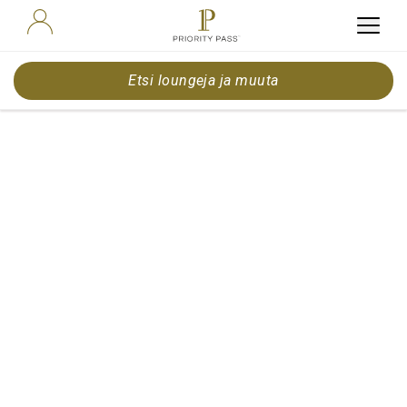
Etsi loungeja ja muuta
Opening of The Club at
San Francisco
International Airport