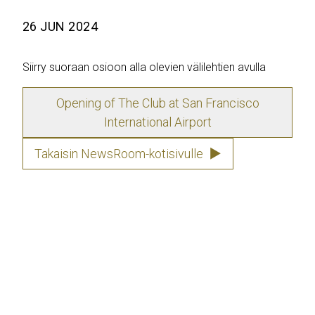
26 JUN 2024
Siirry suoraan osioon alla olevien välilehtien avulla
Opening of The Club at San Francisco
International Airport
Takaisin NewsRoom-kotisivulle
▶
Priority Pass, the original and market-
leading airport experiences programme
owned and operated by Collinson
International, welcomes the addition of 
brand-new lounge - The Club at San