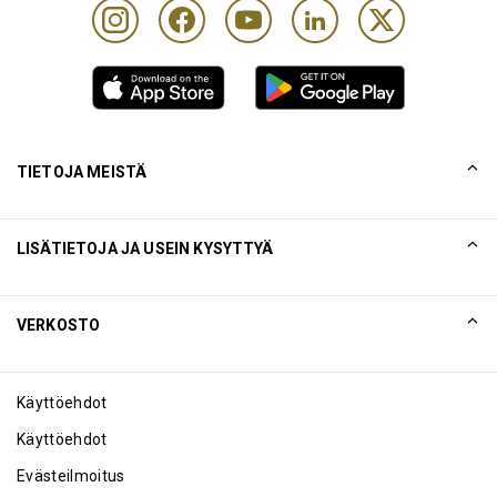
TIETOJA MEISTÄ
Tarinamme
LISÄTIETOJA JA USEIN KYSYTTYÄ
Collinson
Collinsonin juridiset lausunnot
Ohje
VERKOSTO
Uutiset
Sivukartta
Excellence Awards
Yhteistyökumppani
Käyttöehdot
Blogi
Käyttöehdot
Evästeilmoitus