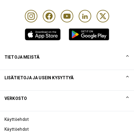
TIETOJA MEISTÄ
Tarinamme
LISÄTIETOJA JA USEIN KYSYTTYÄ
Collinson
Collinsonin juridiset lausunnot
Ohje
VERKOSTO
Uutiset
Sivukartta
Excellence Awards
Yhteistyökumppani
Käyttöehdot
Blogi
Käyttöehdot