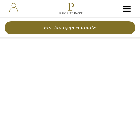
Etsi loungeja ja muuta
5 Simple
ways to
protect your
peace while
travelling
with TrvlWell